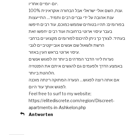
יום-יומיים אחריו.
ענת, השם אולי ישראלי אבל הבחורה אוקראינית 100%.
ענת אהובה על ידי גברים רבים ותמיד… התייעצות
בפורומים: תהיו בטוחים שממש כמוכם, עוד רבים חיפשו
בעבר עיסוי ארוטי ברחובות ועוד רבים יחפשו זאת
בעתיד. לצורך כך ניתן להיכנס לפורומים מקצועיים ברחבי
הרשת ולשאול שם אנשים אובייקטיביים לגבי
עיסוי ארוטי בראש העין באזור.
נערות ליווי הדבר המדהים ביותר זה לפגוש אנשים
באמצע הדרך ולפעמים גם להגשים איתם את הפנטזיה
הלוהטת ביותר.
אם אתה רוצה לפגוש… הנערה המתוקה רינתה מוכנה
לפגוש אותך עוד היום.
Feel free to surf to my website;
https://elitediscrete.com/region/Discreet-
apartments-in-Ashkelon.php
Antworten