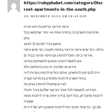
https://rubyphuket.com/categors/Disc
reet-apartments-in-the-south.php
26. NOVEMBER 2022 UM 18:43 UHR
עיסוי אירוטי ברחובות הוא חוויה
מרטיטת חושים בה בחורה אחת או יותר ישתמשו בכל
גופן
ונפשן בכדי לגרום לך לעונג
עילאי. כפי שיש עיסוי אירוטי בפתח תקווה, כפי שיש עיסוי
אירוטי ביפו, תוכל להזמין גם עיסוי ארוטי בבת ים.
אם למשל הזמינו אתכם להשתתף באיזה
אירוע או מסיבה, זה בא בהפתעה ולא
היה לכם זמן להתארגן, אתם יכולים להזמין נערות ליווי
בהוד השרון וליהנות מפתרון בהתרעה קצרה.
לא רק שתוכלו להזמין אותן אל
האירוע, למעשה לכל אורך הביקור שלכם בעיר תוכלו
ליהנות מחברתן. בכל דקה בחייך אתה צריך ליהנות ממה
שקורה
סביבך. כל אחד מהם יכול ליהנות ממגוון רחב של דירות