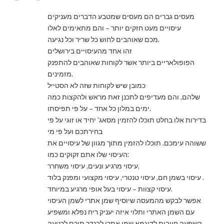
מעסים גברים הם מעסים שמטבע הדברים מעניקים
עיסויים מעט חזקים יותר – והם מתאימים לאלו
מכם שאוהבים לחוש כל שריר וכל נגיעה.
זהו אחד מהעיסויים בירושלים
הפופולאריים ביותר אשר לקוחות שאוהבים להתפנק
מזמינים.
כמובן שיש לקוחות שזה לא הסטייל
שלהם, והם מעדיפים לתכנן זאת מראש ולהקצות כמה
ימים במלון כל אחד – על פי תפיסתו.
בדירות אלו בחלט תוכלו להזמין מסאג‘ יחיד או זוגי על פי
בחירתכם ועל פי מי
ששוהה עימכם. תוכלו להזמין מתוך מגוון של עיסויים את
העיסוי שלו אתם זקוקים כמו:
עיסוי מרגיע ונעים, עיסוי משחרר,
עיסוי בשמן חם, עיסוי טנטרי, עיסוי מקצועי ומפנק בלוד .
עיסוי קצוות – עיסוי בעל אופי מרגיע במיוחד.
אפשר לבקש מהמעסה שיוסיף שמן אתרי לשמן העיסוי
עם השמן האתרי ותלוי איזה יעניק ריח נפלא ומשפיע
השפעה חיובית לדוגמא שמן אתרי לבנדר תורם לרגיעה