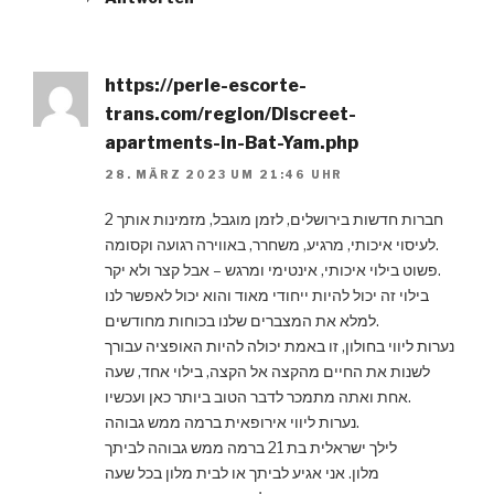
https://perle-escorte-
trans.com/region/Discreet-
apartments-in-Bat-Yam.php
28. MÄRZ 2023 UM 21:46 UHR
2 חברות חדשות בירושלים, לזמן מוגבל, מזמינות אותך
לעיסוי איכותי, מרגיע, משחרר, באווירה רגועה וקסומה.
פשוט בילוי איכותי, אינטימי ומרגש – אבל קצר ולא יקר.
בילוי זה יכול להיות ייחודי מאוד והוא יכול לאפשר לנו
למלא את המצברים שלנו בכוחות מחודשים.
נערות ליווי בחולון, זו באמת יכולה להיות האופציה עבורך
לשנות את החיים מהקצה אל הקצה, בילוי אחד, שעה
אחת ואתה מתמכר לדבר הטוב ביותר כאן ועכשיו.
נערות ליווי אירופאית ברמה ממש גבוהה.
לילך ישראלית בת 21 ברמה ממש גבוהה לביתך
מלון. אני אגיע לביתך או לבית מלון בכל שעה