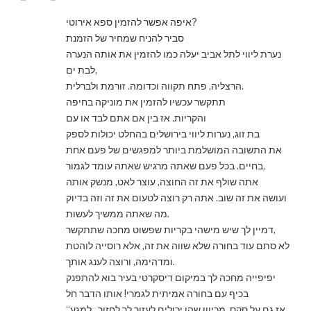
איפה אפשר להזמין ספא אירוטי?
סביר להניח שמחיר של הזמנת
נערת ליווי לתל אביב יעלה כמו להזמין את אותה הנערה
לבת ים,
הרצליה, פתח תקווה וכדומה. זורמת ולברלית.
תתקשר עכשיו להזמין את מוניקה בחיפה
והקריות. אז בין אם אתם לבד או עם
בת זוג, נערות ליווי בירושלים בהחלט יכולות לספק
את התשובה המושלמת ביותר למפגשים של פעם אחת
בחיים. בכל פעם שאתה מרגיש שאתה עומד לגמור,
אתה שולף את זה החוצה, עוצר לאט, מנשק אותה
ועושה את זה שוב. אתה רק רוצה לטעום את זה וזה בדיוק
מה שאתה ממשיך לעשות.
דמיין לך שיש מישהי בקריות שפשוט מחכה שתתקשר,
לא סתם עוד בחורה שלא שווה את זה, אלא רוסייה לוהטת
ומדהימה, ורוצה לענג אותך.
יפיפייה מחכה לך במיקום דיסקרטי בעיר בוא להתפנק
בכיף עם בחורה אמיתית לגמרי! אותו הדבר חל
אז גם על סקס, מכיוון שהן יכולים לעזור לך לחזור „למגע“