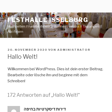
Zum
Inhalt
springen
FESTHALLE ISSELBURG
Hochzeiten // Familienfeiern // Business Events // Tagungen //
Abi-Feiern
VERÖFFENTLICHT
20. NOVEMBER 2020
VON
ADMINISTRATOR
AM
Hallo Welt!
Willkommen bei WordPress. Dies ist dein erster Beitrag.
Bearbeite oder lösche ihn und beginne mit dem
Schreiben!
172 Antworten auf „Hallo Welt!“
דירות דיסקרטיות בחיפה