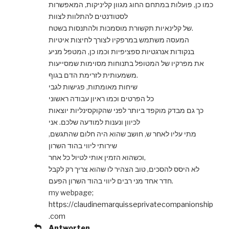
כמו כן, פועלות במתחם החוג מגוון קליניקות, המאפשרות
לסטודנטים להתלוות לצוות
של קלינאיות תקשורת מוסמכות ולהתנסות בשטח.
המעסה משתמש במרפקיו לצורך לחיצות איטיות
בנקודות אנרגטיות ספציפיות וכמו כן, המטפל מניע
את מפרקיו של המטופל בתנוחות מסוימות שמסייעות
משמעותית לזרימת הדם בגוף.
שיחות מאומתות, פגישות לגבי
כל הפרטים וכמו ראיון עבודה ראשוני
כך גם מבדק מוקפד ביותר לפני שהקוקסינליות יוצאות
לכיוון ונענות למודעה שלכם. אני
מתי עליו לאחר ש, חושב שהוא היה חלום שהתגשם,
שירותי ליווי בהוד השרון
וכשהוא הזמין אותי לטיול כל אחר,
לא היסס להסכים, טוב הצהיר לו שהוא צריך רק לקבל
חדר אחד מני רבים ליווי בהוד השרון הפעם.
my webpage;
https://claudinemarquisseprivatecompanionship
.com
Antworten