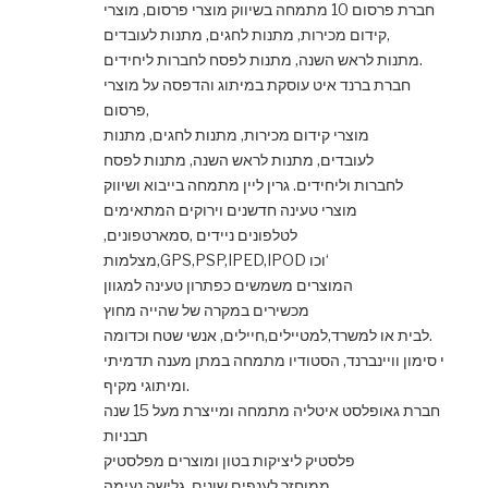
חברת פרסום 10 מתמחה בשיווק מוצרי פרסום, מוצרי
קידום מכירות, מתנות לחגים, מתנות לעובדים,
מתנות לראש השנה, מתנות לפסח לחברות ליחידים.
חברת ברנד איט עוסקת במיתוג והדפסה על מוצרי
פרסום,
מוצרי קידום מכירות, מתנות לחגים, מתנות
לעובדים, מתנות לראש השנה, מתנות לפסח
לחברות וליחידים. גרין ליין מתמחה בייבוא ושיווק
מוצרי טעינה חדשנים וירוקים המתאימים
לטלפונים ניידים ,סמארטפונים,
מצלמות,GPS,PSP,IPED,IPOD וכו‘
המוצרים משמשים כפתרון טעינה למגוון
מכשירים במקרה של שהייה מחוץ
לבית או למשרד,למטיילים,חיילים, אנשי שטח וכדומה.
י סימון וויינברנד, הסטודיו מתמחה במתן מענה תדמיתי
ומיתוגי מקיף.
חברת גאופלסט איטליה מתמחה ומייצרת מעל 15 שנה
תבניות
פלסטיק ליציקות בטון ומוצרים מפלסטיק
ממוחזר לענפים שונים. גלישה נעימה.