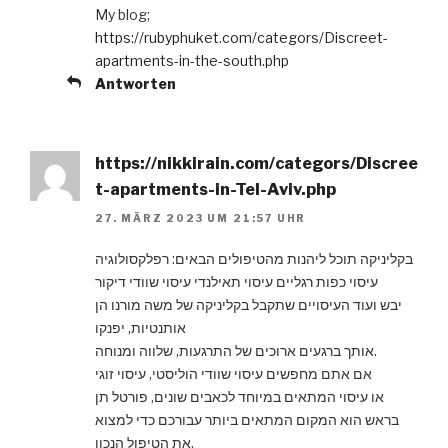
My blog;
https://rubyphuket.com/categors/Discreet-
apartments-in-the-south.php
Antworten
https://nikkirain.com/categors/Discree
t-apartments-in-Tel-Aviv.php
27. MÄRZ 2023 UM 21:57 UHR
בקליניקה תוכל ליהנות מהטיפולים הבאים: רפלקסולוגיה
עיסוי כפות רגליים עיסוי תאילנדי עיסוי שוודי דיקור
יבש ועוד העיסויים שתקבל בקליניקה של משה מורנו הן
אותנטיות, יפנקו
אותך ברגעים ארוכים של התרגעות, שלווה ומנוחה.
אם אתם מחפשים עיסוי שוודי הוליסטי, עיסוי זוגי
או עיסוי המתאים במיוחד לכאבים שונים, פורטל תן
בראש הוא המקום המתאים ביותר עבורכם כדי למצוא
את הטיפול הנכון.