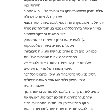
תיירותי כמו
אילת. יתרון משמעותי נוסף של שירותי הליווי הוא המחיר
שבדרך כלל משתלם לכולם.
יתר על כן, אם במקרה אתה פנוי לכמה שעות ואתה נמצא
באזור שאתה בדרך כלל לא נמצא בו, תוכל להזמין נערת
ליווי מרעננת ומפנקת שתעזור
לך להעביר את הזמן בנעימות בריגוש מתוק.
מטפלים נעזרים בשורה של טכניקות
כמו ליטופים רכים וארוכים, לישה ותנועות סיבוביות,
במטרה להרגיע את השכבות העליונות
של השרירים, להפחית נוקשות באזור ולהביא אל
עיסוי משחרר של שרירים תפוסים.
לסיכום; עיסוי פרטי בלוד הנו עיסוי מקצועי לכל דבר.
עיסוי מפנק בלוד הוא אחד מאותם טיפולים
שהספורטאים
עושים לעתים קרובות על מנת לשמור על בריאות הגוף
שלהם, להפחית את הסיכון לפציעות, לאושש את
הגוף מהר יותר בין האימונים והתחרויות והכול
כדי להגיע מוכנים ורעננים יותר לתחרויות הבאות.